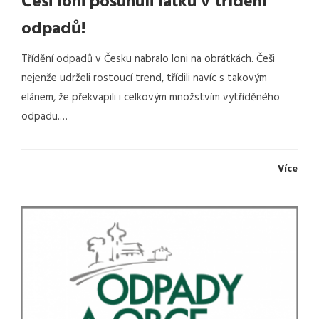
Češi loni posunuli laťku v třídění
odpadů!
Třídění odpadů v Česku nabralo loni na obrátkách. Češi
nejenže udrželi rostoucí trend, třídili navíc s takovým
elánem, že překvapili i celkovým množstvím vytříděného
odpadu.…
Více