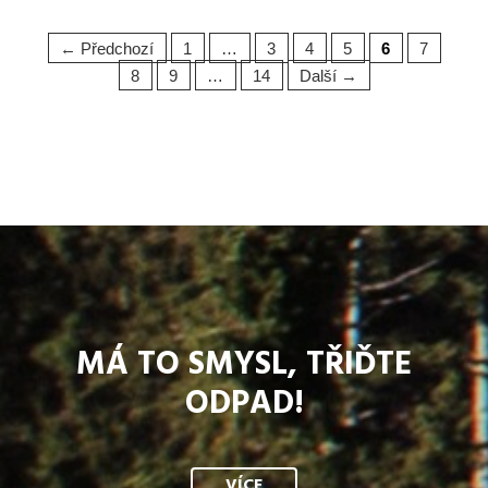
← Předchozí
1
…
3
4
5
6
7
8
9
…
14
Další →
MÁ TO SMYSL, TŘIĎTE
ODPAD!
VÍCE