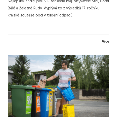
Nejlepšími třídiči jsou v Plzeňském kraji obyvatelé Srní, Horní
Bělé a Železné Rudy. Vyplývá to z výsledků 17. ročníku
krajské soutěže obcí v třídění odpadů…
Více