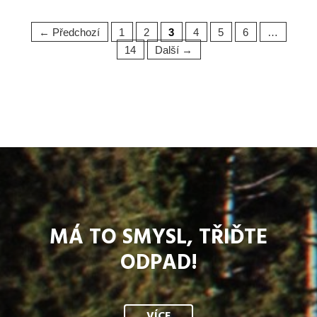
← Předchozí
1
2
3
4
5
6
…
14
Další →
MÁ TO SMYSL, TŘIĎTE
ODPAD!
VÍCE