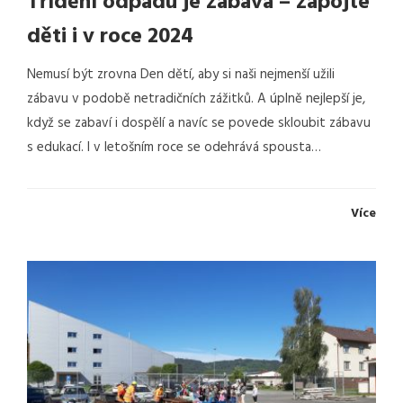
Třídění odpadu je zábava – zapojte
děti i v roce 2024
Nemusí být zrovna Den dětí, aby si naši nejmenší užili
zábavu v podobě netradičních zážitků. A úplně nejlepší je,
když se zabaví i dospělí a navíc se povede skloubit zábavu
s edukací. I v letošním roce se odehrává spousta…
Více