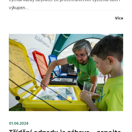
vytřídil každý obyvatel ČR prostřednictvím systému obcí i
výkupen…
Více
01.06.2024