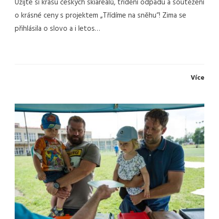
Užijte si krásu českých skiareálů, třídění odpadu a soutěžení
o krásné ceny s projektem „Třídíme na sněhu“! Zima se
přihlásila o slovo a i letos…
Více