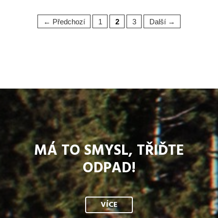
← Předchozí
1
2
3
Další →
MÁ TO SMYSL, TŘIĎTE
ODPAD!
VÍCE