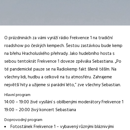
O prázdninách za vámi vyráží rádio Frekvence 1 na tradiční
roadshow po českých kempech. Šestou zastávkou bude kemp
na břehu Hracholuského přehrady. Jako hudebního hosta s
sebou tentokrát Frekvence 1 doveze zpěváka Sebastiana. „Po
té pandemické pauze se na Radiokemp fakt šíleně těším. Na
všechny lidi, hudbu a celkově na tu atmosféru. Zahrajeme
největší hity a užijeme si parádní léto,” zve všechny Sebastian.
Hlavní program
14:00 – 19:00 živé vysílání s oblíbenými moderátory Frekvence 1
19:00 – 20:00 živý koncert Sebastiana
Doprovodný program
Fotostánek Frekvence 1 – vybavený různými bláznivými