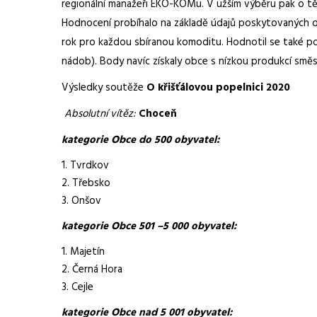
regionální manažeři EKO-KOMu. V užším výběru pak o těch
Hodnocení probíhalo na základě údajů poskytovaných o
rok pro každou sbíranou komoditu. Hodnotil se také p
nádob). Body navíc získaly obce s nízkou produkcí smě
Výsledky soutěže
O křišťálovou popelnici 2020
Absolutní vítěz:
Choceň
kategorie Obce do 500 obyvatel:
Tvrdkov
Třebsko
Onšov
kategorie Obce 501 –5 000 obyvatel:
Majetín
Černá Hora
Cejle
kategorie Obce nad 5 001 obyvatel: