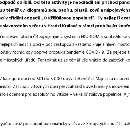
 odpadů oblíbili. Od této aktivity je neodradil ani příchod pa
20 téměř 67 kilogramů skla, papíru, plastů, kovů a nápojových k
í v třídění odpadů „O Křišťálovou popelnici“. Ty nejlepší oce
a slavnostním večeru v Hradci Králové v rámci probíhající kon
určena všem obcím ČR zapojeným v systému EKO-KOM a soutěžilo se ve 
ejlepších měst a obcí – pět zástupců z každého kraje a hlavní město P
 loňský ročník, kdy poprvé propukla pandemie COVID-19. Za nejlépe t
e městských úřadů. Tentokrát už se téměř vše vrátilo do zajetých kol
 kategorii obcí od 501 do 5 000 obyvatel zvítězil Majetín a na první
místo! Zástupci vítězných obcí převzali křišťálové hranoly s model
mířilo i ocenění pro absolutního vítěze – velká Křišťálová popelnice. 
výběru totiž postoupili automaticky vítězové z krajských soutěží, dal