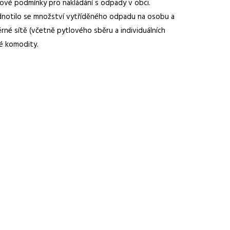
lkové podmínky pro nakládání s odpady v obci.
odnotilo se množství vytříděného odpadu na osobu a
é sítě (včetně pytlového sběru a individuálních
né komodity.