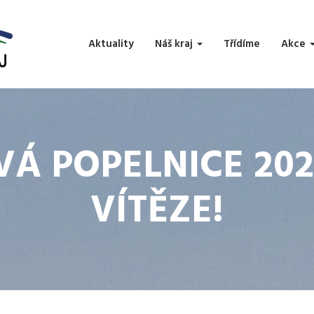
Aktuality
Náš kraj
Třídíme
Akce
VÁ POPELNICE 202
VÍTĚZE!