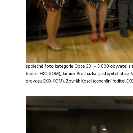
společné foto kategorie Obce 501 – 5 000 obyvatel zlev
ředitel EKO-KOM), Jaromír Procházka (zastupitel obce Ma
provozu EKO-KOM), Zbyněk Kozel (generální ředitel EKO-