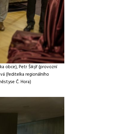
a obce), Petr Šikýř (provozní
vá (ředitelka regionálního
městyse Č. Hora)