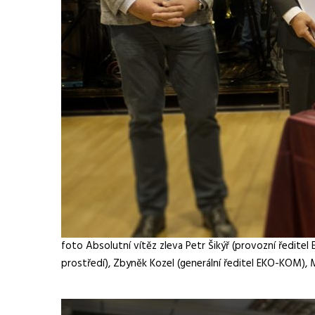
foto Absolutní vítěz zleva Petr Šikýř (provozní ředite
prostředí), Zbyněk Kozel (generální ředitel EKO-KOM), 