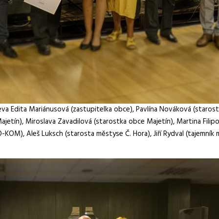
a Edita Mariánusová (zastupitelka obce), Pavlína Nováková (starostk
jetín), Miroslava Zavadilová (starostka obce Majetín), Martina Filipo
KOM), Aleš Luksch (starosta městyse Č. Hora), Jiří Rydval (tajemník 