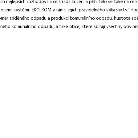
 nejlepších rozhodovala celá řada kritérií a přihlíželo se také na ce
bcemi systému EKO-KOM v rámci jejich pravidelného výkaznictví. H
oměr tříděného odpadu a produkci komunálního odpadu, hustota sběrn
sného komunálního odpadu, a také obce, které sbírají všechny povin