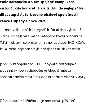
ndemie koronaviru a s tím spojené komplikace.
artonů. Kde konkrétně ale třídili lidé nejlépe? Na
nili zástupci Autorizované obalové společnosti
ference Odpady a obce 2021.
třech velikostních kategoriích. Do užšího výběru 17.
raha. Tři nejlepší z každé kategorie bývají oceněni na
řídícími obcemi se proto loni rozjeli zástupci EKO-KOMu
ejí a jména nejlepších byla odtajněna na slavnostním
 příčku v kategorii nad 5 000 obyvatel vystoupalo
em popelničky. Do východočeské Chocně, města
A jméno vítězného města tak doplní seznam vítězů, vyrytý
ší 2 zástupce z každého kraje nominovali příslušní