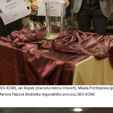
l EKO-KOM), Jan Ropek (starosta města Choceň), Milada Potštejnská (
Martina Filipová (ředitelka regionálního provozu EKO-KOM)