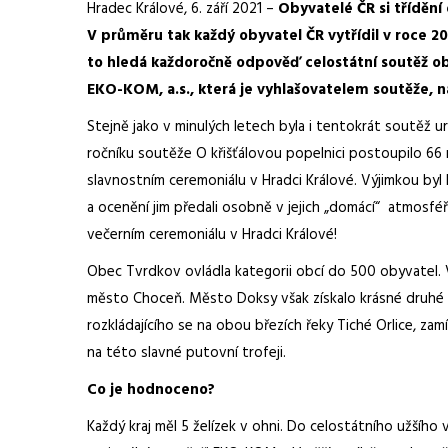
Hradec Králové, 6. září 2021 –
Obyvatelé ČR si třídění
V průměru tak každý obyvatel ČR vytřídil v roce 20
to hledá každoročně odpověď celostátní soutěž obc
EKO-KOM, a.s., která je vyhlašovatelem soutěže, n
Stejně jako v minulých letech byla i tentokrát soutěž 
ročníku soutěže O křišťálovou popelnici postoupilo 66 n
slavnostním ceremoniálu v Hradci Králové. Výjimkou byl
a ocenění jim předali osobně v jejich „domácí“ atmosféř
večerním ceremoniálu v Hradci Králové!
Obec Tvrdkov ovládla kategorii obcí do 500 obyvatel. V
město Choceň. Město Doksy však získalo krásné druhé 
rozkládajícího se na obou březích řeky Tiché Orlice, za
na této slavné putovní trofeji.
Co je hodnoceno?
Každý kraj měl 5 želízek v ohni. Do celostátního užšího 