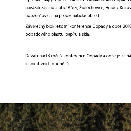
systému mají produkci směsného komunálního odpadu o ví
navázali zástupci obcí Březí, Židlochovice, Hradec Král
upozorňovali i na problematické oblasti.
Závěrečný blok letošní konference Odpady a obce 2018 p
odpadového plastu, papíru a skla.
Devatenáctý ročník konference Odpady a obce je za námi
inspirativních podnětů.