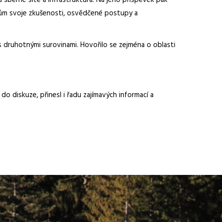
 sběrné sítě a infrastruktura. Na jeho příspěvek pak
hačům svoje zkušenosti, osvědčené postupy a
 druhotnými surovinami. Hovořilo se zejména o oblasti
o diskuze, přinesl i řadu zajímavých informací a