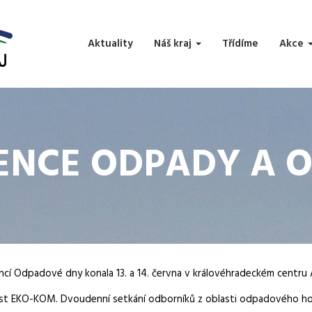
Aktuality
Náš kraj
Třídíme
Akce
NCE ODPADY A O
encí Odpadové dny konala 13. a 14. června v královéhradeckém centr
ost EKO-KOM. Dvoudenní setkání odborníků z oblasti odpadového hos