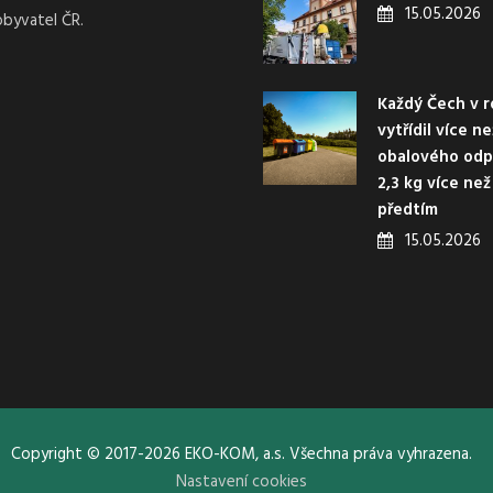
15.05.2026
obyvatel ČR.
Každý Čech v r
vytřídil více n
obalového odp
2,3 kg více než
předtím
15.05.2026
Copyright © 2017-2026 EKO-KOM, a.s. Všechna práva vyhrazena.
Nastavení cookies