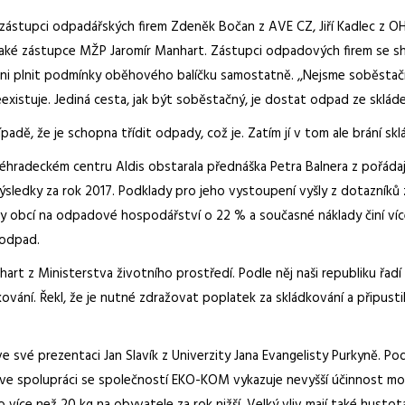
y zástupci odpadářských firem Zdeněk Bočan z AVE CZ, Jiří Kadlec z O
ké zástupce MŽP Jaromír Manhart. Zástupci odpadových firem se shodl
i plnit podmínky oběhového balíčku samostatně. ,,Nejsme soběstační
existuje. Jediná cesta, jak být soběstačný, je dostat odpad ze sklád
ípadě, že je schopna třídit odpady, což je. Zatím jí v tom ale brání sk
radeckém centru Aldis obstarala přednáška Petra Balnera z pořáda
edky za rok 2017. Podklady pro jeho vystoupení vyšly z dotazníků zís
dy obcí na odpadové hospodářství o 22 % a současné náklady činí víc
 odpad.
anhart z Ministerstva životního prostředí. Podle něj naši republiku ř
vání. Řekl, že je nutné zdražovat poplatek za skládkování a připusti
ve své prezentaci Jan Slavík z Univerzity Jana Evangelisty Purkyně. Pod
 ve spolupráci se společností EKO-KOM vykazuje nevyšší účinnost mo