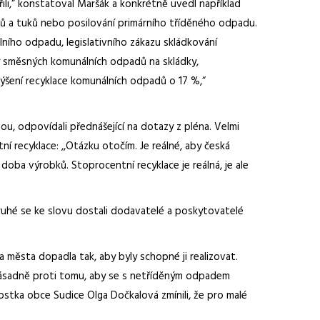
li,“ konstatoval Maršák a konkrétně uvedl například
ů a tuků nebo posilování primárního tříděného odpadu.
ho odpadu, legislativního zákazu skládkování
 směsných komunálních odpadů na skládky,
ýšení recyklace komunálních odpadů o 17 %,“
, odpovídali přednášející na dotazy z pléna. Velmi
 recyklace: ,,Otázku otočím. Je reálné, aby česká
doba výrobků. Stoprocentní recyklace je reálná, je ale
druhé se ke slovu dostali dodavatelé a poskytovatelé
a města dopadla tak, aby byly schopné ji realizovat.
 zásadně proti tomu, aby se s netříděným odpadem
rostka obce Sudice Olga Dočkalová zmínili, že pro malé