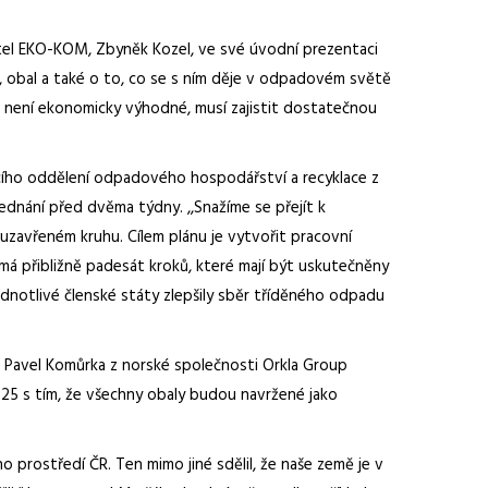
tel EKO-KOM, Zbyněk Kozel, ve své úvodní prezentaci
, obal a také o to, co se s ním děje v odpadovém světě
j není ekonomicky výhodné, musí zajistit dostatečnou
ucího oddělení odpadového hospodářství a recyklace z
ednání před dvěma týdny. ,,Snažíme se přejít k
 uzavřeném kruhu. Cílem plánu je vytvořit pracovní
y má přibližně padesát kroků, které mají být uskutečněny
ednotlivé členské státy zlepšily sběr tříděného odpadu
e Pavel Komůrka z norské společnosti Orkla Group
025 s tím, že všechny obaly budou navržené jako
 prostředí ČR. Ten mimo jiné sdělil, že naše země je v