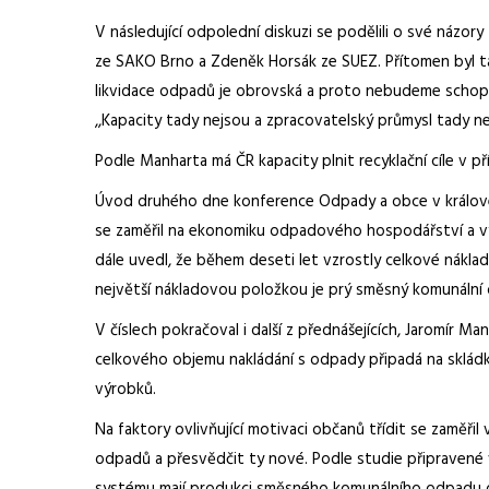
V následující odpolední diskuzi se podělili o své názor
ze SAKO Brno a Zdeněk Horsák ze SUEZ. Přítomen byl ta
likvidace odpadů je obrovská a proto nebudeme schopn
,,Kapacity tady nejsou a zpracovatelský průmysl tady ne
Podle Manharta má ČR kapacity plnit recyklační cíle v př
Úvod druhého dne konference Odpady a obce v královéh
se zaměřil na ekonomiku odpadového hospodářství a výsl
dále uvedl, že během deseti let vzrostly celkové nákla
největší nákladovou položkou je prý směsný komunální
V číslech pokračoval i další z přednášejících, Jaromír M
celkového objemu nakládání s odpady připadá na skládko
výrobků.
Na faktory ovlivňující motivaci občanů třídit se zaměřil 
odpadů a přesvědčit ty nové. Podle studie připravené