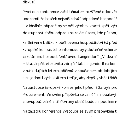
diskuzí.
První den konference začal tématem rozšířené odpověd
upozornil, že balíček nejspíš zdraží odpadové hospodář
– v ideálním případě by se měl výrobek vracet zpět vý
dostupnost sběru odpadu na celém území, kde působí, 
Finální verzi balíčku k oběhovému hospodářství EU pře
Evropské komise. Jeho informace byly skutečně velmi akt
cirkulárnímu hospodaření,“ uvedl Langendorff. ,,V ideá
místa, zlepšit efektivitu zdrojů.“ Jak Langendorff na ko
v následujících letech, přičemž v současném období jic
a na jednotlivých státech teď je, aby zlepšily sběr tříd
Na zástupce Evropské komise, jehož přednáška byla pro
Procurement. Ve svém příspěvku se zaměřil na obalový 
znovupoužitelné a tři čtvrtiny obalů budou s podílem
Na začátku konference vystoupil se svým příspěvkem také