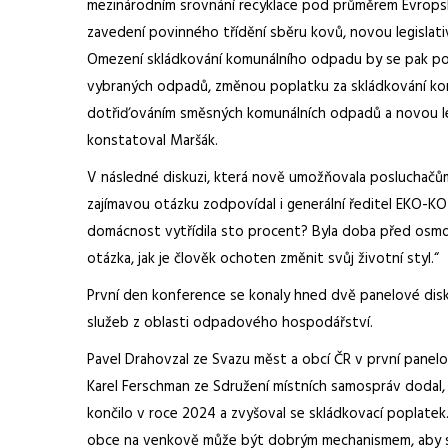
mezinárodním srovnání recyklace pod průměrem Evropské
zavedení povinného třídění sběru kovů, novou legislat
Omezení skládkování komunálního odpadu by se pak po
vybraných odpadů, změnou poplatku za skládkování ko
dotřiďováním směsných komunálních odpadů a novou legi
konstatoval Maršák.
V následné diskuzi, která nově umožňovala posluchačům
zajímavou otázku zodpovídal i generální ředitel EKO-KO
domácnost vytřídila sto procent? Byla doba před osmdesá
otázka, jak je člověk ochoten změnit svůj životní styl.“
První den konference se konaly hned dvě panelové disk
služeb z oblasti odpadového hospodářství.
Pavel Drahovzal ze Svazu měst a obcí ČR v první panelové
Karel Ferschman ze Sdružení místních samospráv dodal,
končilo v roce 2024 a zvyšoval se skládkovací poplatek.
obce na venkově může být dobrým mechanismem, aby s