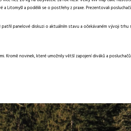
ce než 20 kg na obyvatele za rok nižší. Velký vliv mají také hustota
ové a Litomyšl a podělili se o postřehy z praxe. Prezentovali posluc
atřil panelové diskuzi o aktuálním stavu a očekávaném vývoji trhu s
. Kromě novinek, které umožnily větší zapojení diváků a posluchačů d