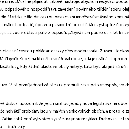
 unie. ,,Musíme přijmout takové nástroje, abychom recyklaci podpoři
ivu odpadového hospodářství, zavedení povinného třídění sběru olej
dle Maršáka mělo dít cestou omezování množství směsného komunální
munálních odpadů, úpravou parametrů pro ukládání výstupů z úpravy
slativou v oblasti paliv z odpadů. ,,Zbývá nám pouze osm let k nav
 digitální cestou pokládat otázky přes moderátorku Zuzanu Hodkovou
M Zbyněk Kozel, na kterého směřoval dotaz, zda je reálná stoprocentní
ti lety, kdy žádné plastové obaly nebyly, také byla ale jiná záruční 
uze. V té první jednotlivá témata probírali zástupci samospráv, ve 
 diskuzi upozornil, že jejich snahou je, aby nová legislativa na obce 
 že největší problémy jsou v malých venkovských obcích, a proto je
 Zatím totiž není vytvořen systém na jinou recyklaci. Drahovzal i sta
e sdružovaly.