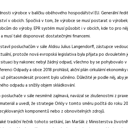
nosti výrobce v balíčku oběhového hospodářství EU. Generální ředi
ství v obcích. Spočívá v tom, že výrobce se musí postarat o výrobek
robcům do výroby. EPR systém musí působit i v obcích, kde to pro ně
a musí také disponovat dostatečnými financemi.
dstavil posluchačům v sále Aldisu Julius Langendorff, zástupce vedo
uální, protože nová evropská legislativa byla přijata po dvouletém j
lní situaci by nakonec nebyl žádný odpad, všechno by se pohybovalo v
nferenci Odpady a obce 2018 prohlásil, akční plán cirkulární ekonomik
h už pětaosmdesát procent bylo učiněno. Důležité je podle něj, aby j
ěného odpadu a snížily objem skládkování.
 posluchače v sále nesmírně zajímavá, navázal se zkušenostmi z prax
materiál a uvedl, že strategie Orkly v tomto směru počítá do roku 2
 recyklovaných komponentů nebo z obnovitelných zdrojů.
 tradiční řečník tohoto setkání, Jan Maršák z Ministerstva životního