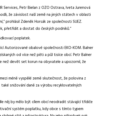
HR Services, Petr Bielan z OZO Ostrava, Iveta Jurenová
i, že závislost naší země na jiných státech v oblasti
,“ prohlásil Zdeněk Horsák ze společnosti SUEZ.
ek, přetřídit a dostat do českých podniků.“
ládkovací poplatek.
jící Autorizované obalové společnosti EKO-KOM. Balner
kaných od více než pěti a půl tisíce obcí. Petr Balner
e než devět set korun na obyvatele a upozornil, že
adí mezi méně vyspělé země skutečnost, že polovina z
l také snižování daně za výrobu recyklovatelných
le něj by mělo být cílem obcí neodradit stávající třídiče
tivační systém poplatku, kdy obce s tímto typem