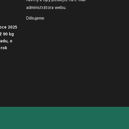
návrhy a tipy posílejte na e-mail
administrátora webu.
Děkujeme
oce 2025
ež 90 kg
adu, o
 rok